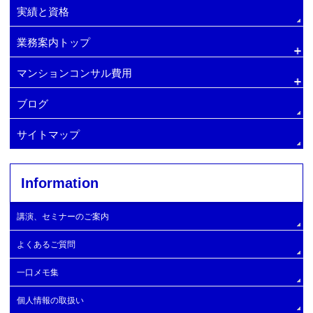
実績と資格
業務案内トップ
マンションコンサル費用
排水管・給水管の更新
マンション管理費削減方法
増圧ポンプへの交換
ブログ
マンション顧問契約
マンション管理会社変更・手順
サイトマップ
マンションコンサルタント
Information
大規模修繕コンサルタントの探し方
マンション理事長の仕事
大規模修繕委員会の設置
自主管理マンション
大規模修繕工事施工業者
講演、セミナーのご案内
エレベーターの設置
建物と設備の簡易診断
大規模修繕工事実施と工事開始時期
よくあるご質問
管理費滞納問題の解決支援
大規模Ｂ
一口メモ集
大規模C
個人情報の取扱い