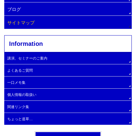
マンション管理費削減方法
増圧ポンプへの交換
ブログ
マンション顧問契約
マンション管理会社変更・手順
サイトマップ
マンションコンサルタント
Information
大規模修繕コンサルタントの探し方
マンション理事長の仕事
大規模修繕委員会の設置
自主管理マンション
大規模修繕工事施工業者
講演、セミナーのご案内
エレベーターの設置
建物と設備の簡易診断
大規模修繕工事実施と工事開始時期
よくあるご質問
管理費滞納問題の解決支援
大規模Ｂ
一口メモ集
大規模C
個人情報の取扱い
大規模Ⅾ
関連リンク集
大規模E
ちょっと道草…