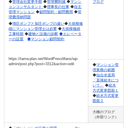
◆
管理会社変更手順
◆
管理費削減
◆
マンシ
ブログ
ョンコンサルタント
◆
理事長の仕事
◆
自主
管理マンション
◆
顧問契約・顧問費用
◆
管
理費滞納問題
◆
増圧ポンプと加圧ポンプの違い
◆
大規模修
繕にマンション管理士は必要
◆
大規模修繕
工事時期
◆
建物と設備の診断
◆エレベータ
ーの設置
◆マンション顧問契約
https://tama-plan.net/WordPressMans/wp-
admin/post.php?post=3312&action=edit
◆
マンション管
理業務の範囲
◆
仙台水道局
「直接給水につ
いて」
◆
給水
方式変更図面１
◆
給水方式変更
図面２
大橋のブログ
（外部リンク）