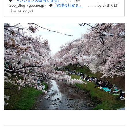
◆
「マンションの設備と管理」
．．．by
Goo_Blog（goo.ne.jp） ◆
「管理会社変更」
．．．by たまりば
（tamaliver.jp）