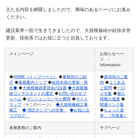
主たる内容を網羅しましたので、興味のあるページにお進み
ください。
建設業界一筋で生きてきましたので、大規模修繕や給排水管
更新、技術系ではお役に立つと自負しております。
メインページ
お知らせペー
ジ -
Information-
◆
HOME（トップページ）
◆
事務所のご紹
◆
講演等のご案
介
◆
業務案内トップ
◆
給排水管の更新・再
内
◆
よくある
生◆
◆
大規模修繕委員会の設置
◆大規模修
ご質問
◆
一口
繕コンサルタントの選定
◆
お問い合わせフ
メモ集
◆
個人
ォーム
◆
マンションコンサル費用
◆
サイト
情報の保護
◆
マップ
（※このページ）
◆大規模修繕工事
関連リンク集
施工
◆ 増圧ポンプへの交換
◆お役に立
◆
ちょっと道
つブログ
草...（
写真集）
各種業務のご案内
サブページ