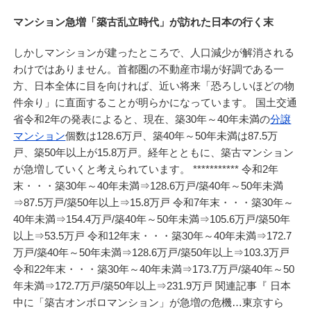
マンション急増「築古乱立時代」が訪れた日本の行く末
しかしマンションが建ったところで、人口減少が解消される
わけではありません。首都圏の不動産市場が好調である一
方、日本全体に目を向ければ、近い将来「恐ろしいほどの物
件余り」に直面することが明らかになっています。 国土交通
省令和2年の発表によると、現在、築30年～40年未満の
分譲
マンション
個数は128.6万戸、築40年～50年未満は87.5万
戸、築50年以上が15.8万戸。経年とともに、築古マンション
が急増していくと考えられています。 *********** 令和2年
末・・・築30年～40年未満⇒128.6万戸/築40年～50年未満
⇒87.5万戸/築50年以上⇒15.8万戸 令和7年末・・・築30年～
40年未満⇒154.4万戸/築40年～50年未満⇒105.6万戸/築50年
以上⇒53.5万戸 令和12年末・・・築30年～40年未満⇒172.7
万戸/築40年～50年未満⇒128.6万戸/築50年以上⇒103.3万戸
令和22年末・・・築30年～40年未満⇒173.7万戸/築40年～50
年未満⇒172.7万戸/築50年以上⇒231.9万戸 関連記事『 日本
中に「築古オンボロマンション」が急増の危機…東京すら