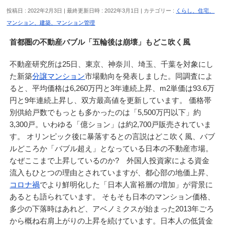
投稿日 : 2022年2月3日
最終更新日時 : 2022年3月1日
カテゴリー :
くらし、住宅、
マンション、建築、マンション管理
首都圏の不動産バブル「五輪後は崩壊」もどこ吹く風
不動産研究所は25日、東京、神奈川、埼玉、千葉を対象にし
た新築
分譲マンション
市場動向を発表しました。同調査によ
ると、平均価格は6,260万円と3年連続上昇、m2単価は93.6万
円と9年連続上昇し、双方最高値を更新しています。 価格帯
別供給戸数でもっとも多かったのは「5,500万円以下」約
3,300戸。いわゆる「億ション」は約2,700戸販売されていま
す。 オリンピック後に暴落するとの言説はどこ吹く風、バブ
ルどころか「バブル超え」となっている日本の不動産市場。
なぜここまで上昇しているのか? 外国人投資家による資金
流入もひとつの理由とされていますが、都心部の地価上昇、
コロナ禍
でより鮮明化した「日本人富裕層の増加」が背景に
あるとも語られています。 そもそも日本のマンション価格、
多少の下落時はあれど、アベノミクスが始まった2013年ごろ
から概ね右肩上がりの上昇を続けています。日本人の低賃金