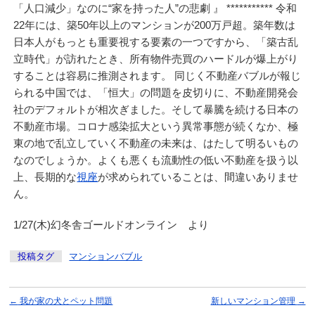
「人口減少」なのに“家を持った人”の悲劇 』 *********** 令和
22年には、築50年以上のマンションが200万戸超。築年数は
日本人がもっとも重要視する要素の一つですから、「築古乱
立時代」が訪れたとき、所有物件売買のハードルが爆上がり
することは容易に推測されます。 同じく不動産バブルが報じ
られる中国では、「恒大」の問題を皮切りに、不動産開発会
社のデフォルトが相次ぎました。そして暴騰を続ける日本の
不動産市場。コロナ感染拡大という異常事態が続くなか、極
東の地で乱立していく不動産の未来は、はたして明るいもの
なのでしょうか。よくも悪くも流動性の低い不動産を扱う以
上、長期的な
視座
が求められていることは、間違いありませ
ん。
1/27(木)幻冬舎ゴールドオンライン より
投稿タグ
マンションバブル
←
我が家の犬とペット問題
新しいマンション管理
→