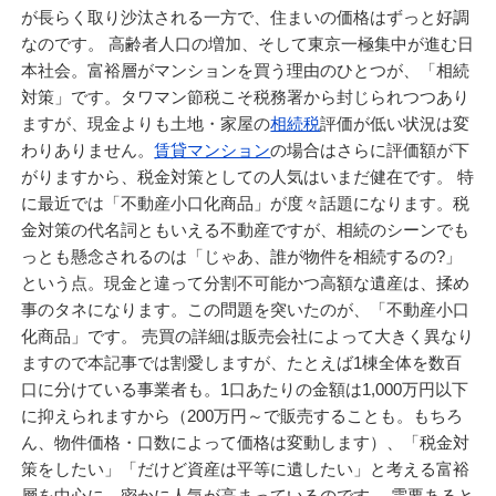
が長らく取り沙汰される一方で、住まいの価格はずっと好調
なのです。 高齢者人口の増加、そして東京一極集中が進む日
本社会。富裕層がマンションを買う理由のひとつが、「相続
対策」です。タワマン節税こそ税務署から封じられつつあり
ますが、現金よりも土地・家屋の
相続税
評価が低い状況は変
わりありません。
賃貸マンション
の場合はさらに評価額が下
がりますから、税金対策としての人気はいまだ健在です。 特
に最近では「不動産小口化商品」が度々話題になります。税
金対策の代名詞ともいえる不動産ですが、相続のシーンでも
っとも懸念されるのは「じゃあ、誰が物件を相続するの?」
という点。現金と違って分割不可能かつ高額な遺産は、揉め
事のタネになります。この問題を突いたのが、「不動産小口
化商品」です。 売買の詳細は販売会社によって大きく異なり
ますので本記事では割愛しますが、たとえば1棟全体を数百
口に分けている事業者も。1口あたりの金額は1,000万円以下
に抑えられますから（200万円～で販売することも。もちろ
ん、物件価格・口数によって価格は変動します）、「税金対
策をしたい」「だけど資産は平等に遺したい」と考える富裕
層を中心に、密かに人気が高まっているのです。 需要あると