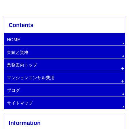
Contents
HOME
実績と資格
業務案内トップ
マンションコンサル費用
排水管・給水管の更新
マンション管理費削減方法
増圧ポンプへの交換
ブログ
マンション顧問契約
マンション管理会社変更・手順
サイトマップ
マンションコンサルタント
Information
大規模修繕コンサルタントの探し方
マンション理事長の仕事