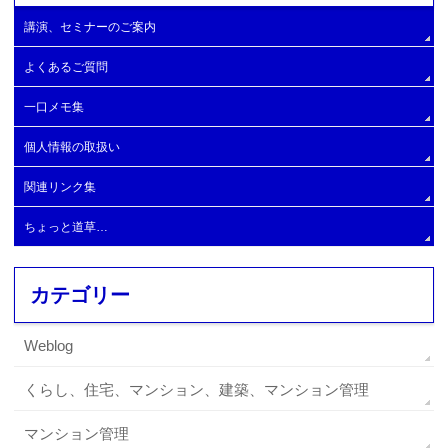
大規模修繕委員会の設置
自主管理マンション
大規模修繕工事施工業者
講演、セミナーのご案内
エレベーターの設置
建物と設備の簡易診断
大規模修繕工事実施と工事開始時期
よくあるご質問
管理費滞納問題の解決支援
大規模Ｂ
一口メモ集
大規模C
個人情報の取扱い
大規模Ⅾ
関連リンク集
大規模E
ちょっと道草…
カテゴリー
Weblog
くらし、住宅、マンション、建築、マンション管理
マンション管理