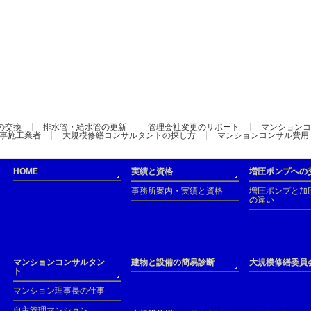
の交換
排水管・給水管の更新
管理会社変更のサポート
マンションコ
事施工業者
大規模修繕コンサルタントの探し方
マンションコンサル費用
HOME
実績と資格
増圧ポンプへの
事務所案内・実績と資格
増圧ポンプと加
の違い
マンションコンサルタン
建物と設備の簡易診断
大規模修繕委員
ト
マンション理事長の仕事
自主管理マンション