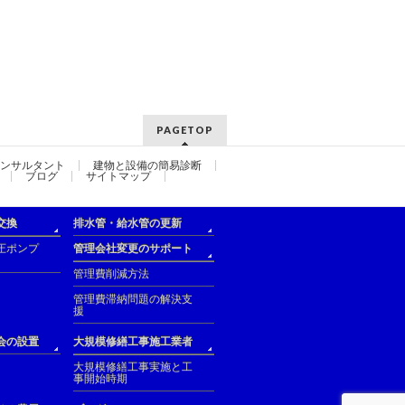
PAGETOP
ンサルタント
建物と設備の簡易診断
ブログ
サイトマップ
交換
排水管・給水管の更新
圧ポンプ
管理会社変更のサポート
管理費削減方法
管理費滞納問題の解決支
援
会の設置
大規模修繕工事施工業者
大規模修繕工事実施と工
事開始時期