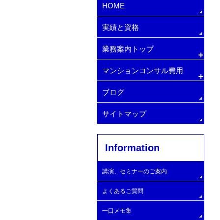
HOME
実績と資格
業務案内トップ
マンションコンサル費用
排水管・給水管の更新
マンション管理費削減方法
増圧ポンプへの交換
ブログ
マンション顧問契約
マンション管理会社変更・手順
サイトマップ
マンションコンサルタント
Information
大規模修繕コンサルタントの探し方
マンション理事長の仕事
大規模修繕委員会の設置
自主管理マンション
大規模修繕工事施工業者
講演、セミナーのご案内
エレベーターの設置
建物と設備の簡易診断
大規模修繕工事実施と工事開始時期
よくあるご質問
管理費滞納問題の解決支援
大規模Ｂ
一口メモ集