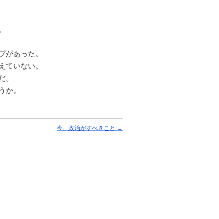
。
プがあった。
えていない。
だ。
うか。
今、政治がすべきこと
→