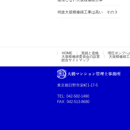
何故大規模修繕工事は高い その３
HOME
実績と資格
増圧ポンプへ
大規模修繕委員会の設置
大規模修繕工
総合サイトマップ
東京都日野市栄町1-17-5
TEL: 042-582-1490
FAX: 042-513-8680