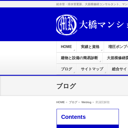
給水管・排水管更新、大規模修繕コンサルタント、マン
HOME
実績と資格
増圧ポンプ
建物と設備の簡易診断
大規模修繕
ブログ
サイトマップ
総合サイ
ブログ
HOME
»
ブログ
»
Weblog
»
衆議院解散
Contents