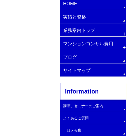
HOME
実績と資格
業務案内トップ
マンションコンサル費用
排水管・給水管の更新
マンション管理費削減方法
増圧ポンプへの交換
ブログ
マンション顧問契約
マンション管理会社変更・手順
サイトマップ
マンションコンサルタント
Information
大規模修繕コンサルタントの探し方
マンション理事長の仕事
大規模修繕委員会の設置
自主管理マンション
大規模修繕工事施工業者
講演、セミナーのご案内
エレベーターの設置
建物と設備の簡易診断
大規模修繕工事実施と工事開始時期
よくあるご質問
管理費滞納問題の解決支援
大規模Ｂ
一口メモ集