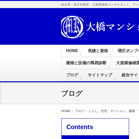
給水管・排水管更新、大規模修繕コンサルタント、マン
HOME
実績と資格
増圧ポンプ
建物と設備の簡易診断
大規模修繕
ブログ
サイトマップ
総合サイ
ブログ
HOME
»
ブログ
»
くらし、住宅、マンション、建築、
Contents