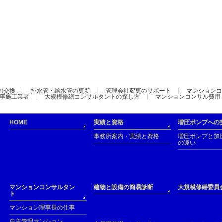
の交換
排水管・給水管の更新
管理会社変更のサポート
マンションコ
事施工業者
大規模修繕コンサルタントの探し方
マンションコンサル費用
HOME
実績と資格
増圧ポンプへの
事務所案内・実績と資格
増圧ポンプと加
の違い
マンションコンサルタン
建物と設備の簡易診断
大規模修繕委員
ト
マンション理事長の仕事
自主管理マンション