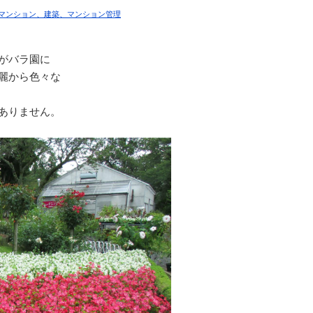
マンション、建築、マンション管理
がバラ園に
麗から色々な
ありません。