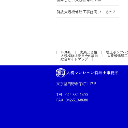
何故大規模修繕工事は高い その３
HOME
実績と資格
増圧ポンプへ
大規模修繕委員会の設置
大規模修繕工
総合サイトマップ
東京都日野市栄町1-17-5
TEL: 042-582-1490
FAX: 042-513-8680