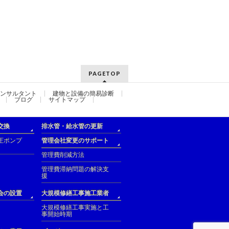
PAGETOP
ンサルタント
建物と設備の簡易診断
ブログ
サイトマップ
交換
排水管・給水管の更新
圧ポンプ
管理会社変更のサポート
管理費削減方法
管理費滞納問題の解決支
援
会の設置
大規模修繕工事施工業者
大規模修繕工事実施と工
事開始時期