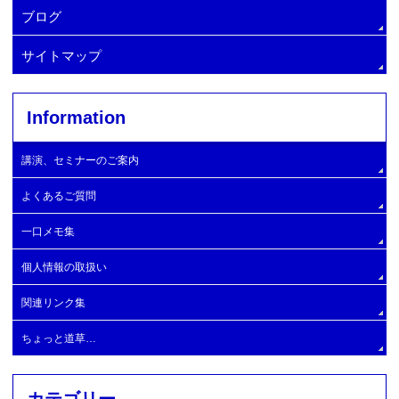
マンション管理費削減方法
増圧ポンプへの交換
ブログ
マンション顧問契約
マンション管理会社変更・手順
サイトマップ
マンションコンサルタント
Information
大規模修繕コンサルタントの探し方
マンション理事長の仕事
大規模修繕委員会の設置
自主管理マンション
大規模修繕工事施工業者
講演、セミナーのご案内
エレベーターの設置
建物と設備の簡易診断
大規模修繕工事実施と工事開始時期
よくあるご質問
管理費滞納問題の解決支援
大規模Ｂ
一口メモ集
大規模C
個人情報の取扱い
大規模Ⅾ
関連リンク集
大規模E
ちょっと道草…