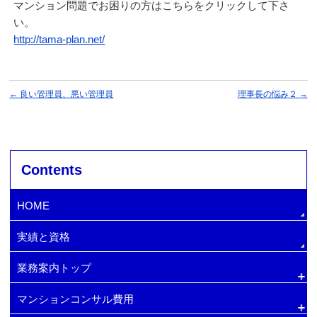
マンション問題でお困りの方はこちらをクリックして下さ
い。
http://tama-plan.net/
←
良い管理員、悪い管理員
理事長の悩み２
→
Contents
HOME
実績と資格
業務案内トップ
マンションコンサル費用
排水管・給水管の更新