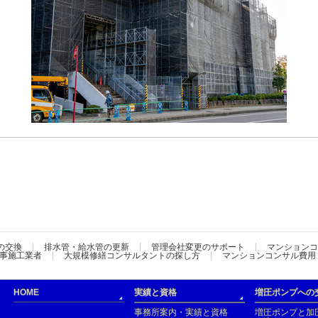
の交換
排水管・給水管の更新
管理会社変更のサポート
マンションコ
事施工業者
大規模修繕コンサルタントの探し方
マンションコンサル費用
HOME
実績と資格
増圧ポンプへの
事務所案内・実績と資格
増圧ポンプと加