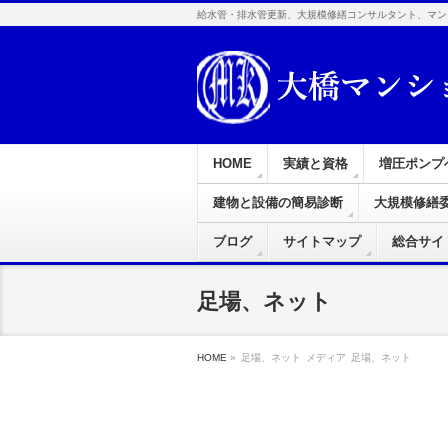
給水管・排水管更新、大規模修繕コンサルタント、マン
HOME
実績と資格
増圧ポンプ
建物と設備の簡易診断
大規模修繕
ブログ
サイトマップ
総合サイ
足場、ネット
HOME
»
足場、ネット
メディア
足場、ネット